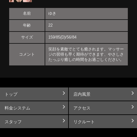
名前
ゆき
年齢
22
サイズ
159/85(D)/56/84
笑顔を素敵でとても癒されます。マッサー
コメント
ジの習得も早く期待ができます、やさしさ
たっぷり癒しの時間をお過ごしください。
トップ
店内風景
料金システム
アクセス
スタッフ
リクルート