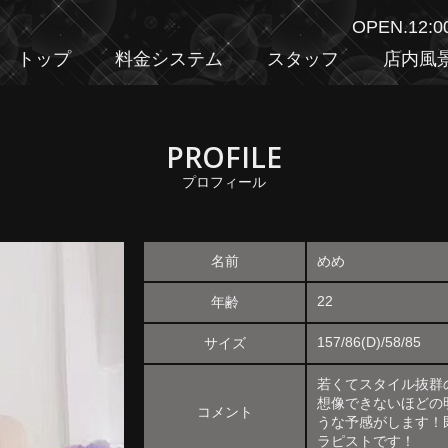
OPEN.12:
トップ
料金システム
スタッフ
店内風
PROFILE
プロフィール
名前
めめ
22
年齢
157/86(D)/58/85
サイズ
若くてスタイル抜群
想像できないほどの
コメント
うな予感がします！
ラピストです！