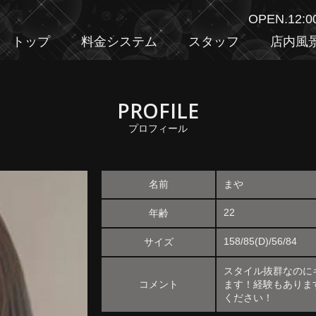
OPEN.12:
トップ
料金システム
スタッフ
店内風
PROFILE
プロフィール
名前
まや
22
年齢
158/85(D)/56/84
サイズ
スタイル抜群なのに
コメント
ます！経験もありま
ください！